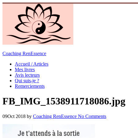
Skip
to
content
Coaching RenEssence
Accueil / Articles
Mes livres
Avis lecteurs
Qui suis-je ?
Remerciements
FB_IMG_1538911718086.jpg
09
Oct 2018
by
Coaching RenEssence
No Comments