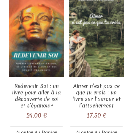
plus
ancien
Redevenir Soi : un
Aimer n’est pas ce
livre pour aller à la
que tu crois : un
découverte de soi
livre sur l’amour et
et s’épanouir
l’attachement
24.00
€
17.50
€
Ajouter Au Panier
Ajouter Au Panier