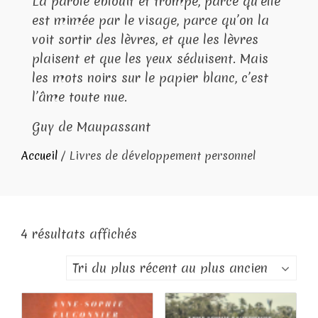
La parole éblouit et trompe, parce qu’elle
est mimée par le visage, parce qu’on la
voit sortir des lèvres, et que les lèvres
plaisent et que les yeux séduisent. Mais
les mots noirs sur le papier blanc, c’est
l’âme toute nue.
Guy de Maupassant
Accueil
/ Livres de développement personnel
Trié
4 résultats affichés
du
plus
récent
au