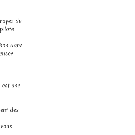
broyez du
pilote
 bon dans
penser
 est une
ment des
 vous