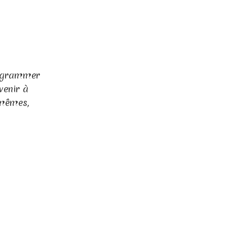
rogrammer
venir à
-mêmes,