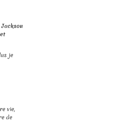
l Jackson
 et
lus je
e vie,
re de