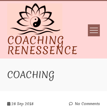
Skip
to
content
COACHING
RENESSENCE
COACHING
28
Sep 2018
No Comments